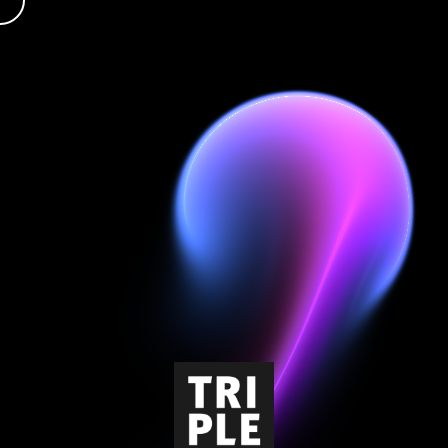
TRIPLE
SIXTY
BRAND
+
DEVELOPMENT
ANRUFEN
+49
7121
2055-
360
MAILEN
KONTAKT@3×60.DE
MEHR